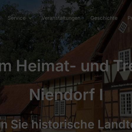
Service
Veranstaltungen
Geschichte
P
im Heimat- und T
Niendorf I
n Sie historische Land