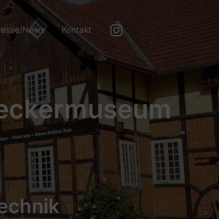
resse/News
Kontakt
reckermuseum
technik