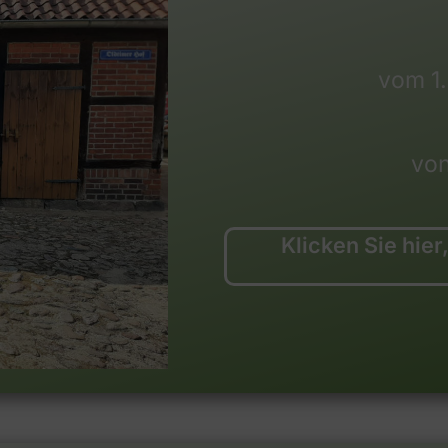
vom 1
von
Klicken Sie hie