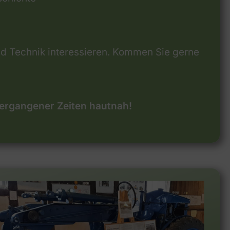
und Technik interessieren. Kommen Sie gerne
vergangener Zeiten hautnah!