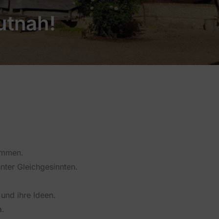
utnah!
ammen.
nter Gleichgesinnten.
und ihre Ideen.
n
.