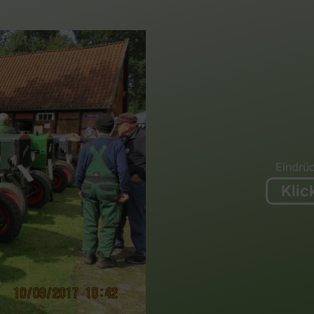
Eindrüc
Klic